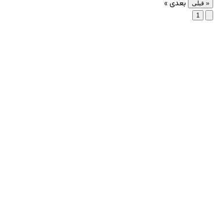
بعدی »
« قبلی
1