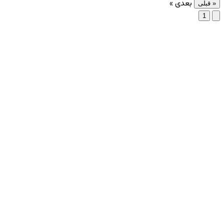
بعدی »
« قبلی
1