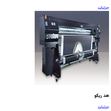
جزئیات
هد ریکو
جزئیات