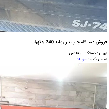
فروش دستگاه چاپ بنر رولند sj740 تهران
تهران
•
دستگاه بنر فلکس
تماس بگیرید
جزئیات