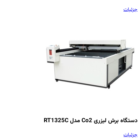
جزئیات
دستگاه برش لیزری Co2 مدل RT1325C
جزئیات