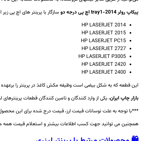
پیکاپ رولر 2014-tray1 اچ پی درجه دو
سازگار با پرینتر های اچ پی زیر 
HP LASERJET 2014
HP LASERJET 2015
HP LASERJET PC15
HP LASERJET 2727
HP LASERJET P3005
HP LASERJET 2420
HP LASERJET 2400
این قطعه که به شکل بیضی است وظیفه مکش کاغذ در پرینتر را برعهده د
بازار چاپ ایران
، یکی از وارد کنندگان و تامین کنندگان قطعات پرینترهای ل
***با توجه به علت نوسانات قیمت ارز، قیمت درج شده برای این محصول 
همچنین می توانید جهت کسب اطلاعات بیشتر و استعلام قیمت همه م
🛍️ محصولات مرتبط با پرینتر لیزری