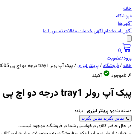
خانه
فروشگاه
آگهی‌ها
آگهی استخدام
آگهی خدمات
مقالات
تماس با ما
0
ورود/عضویت
خانه
/
فروشگاه
/
پرینتر لیزری
/
پیک آپ رولر tray1 درجه دو اچ پی 2400/2014/3005
✗ ناموجود
آکبند
پیک آپ رولر tray1 درجه دو اچ پی 2400/2014/3005
دسته بندی:
پرینتر لیزری
| برند:
📞
تماس بگیرید
تماس بگیرید
در حال حاضر کالای درخواستی شما در فروشگاه موجود نیست.
می‌توانید از طریق سایر لینکهای فروشگاه، به محصولات مشابه این کالا 