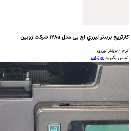
کارتریج پرينتر ليزري اچ پی مدل ۱۲۸a شرکت ژوبین
کرج
•
پرینتر لیزری
تماس بگیرید
جزئیات