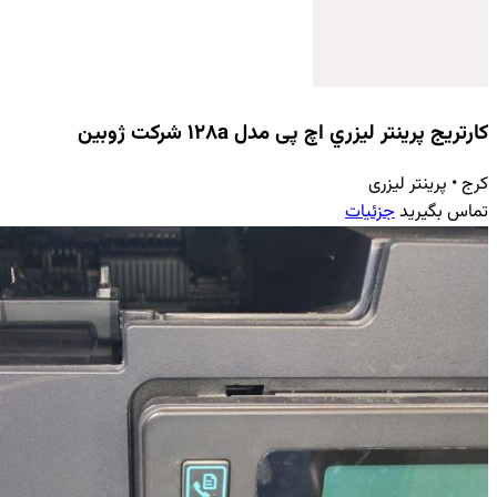
کارتریج پرينتر ليزري اچ پی مدل ۱۲۸a شرکت ژوبین
کرج
•
پرینتر لیزری
تماس بگیرید
جزئیات