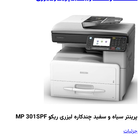
پرینتر سیاه و سفید چندکاره لیزری ریکو MP 301SPF
جزئیات