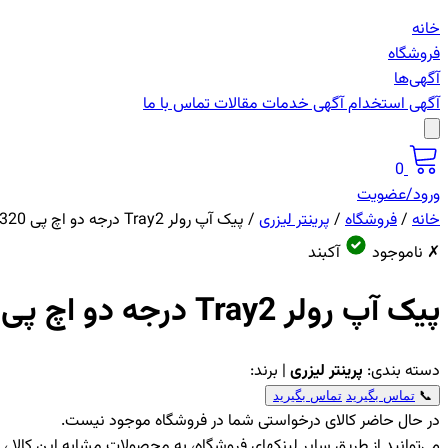
خانه
فروشگاه
آگهی‌ها
آگهی استخدام
آگهی خدمات
مقالات
تماس با ما
0
ورود/عضویت
خانه
/
فروشگاه
/
پرینتر لیزری
/
پیک آپ رولر Tray2 درجه دو اچ پی 1320
✗ ناموجود
آکبند
پیک آپ رولر Tray2 درجه دو اچ پی 1320
دسته بندی:
پرینتر لیزری
| برند:
📞
تماس بگیرید
تماس بگیرید
در حال حاضر کالای درخواستی شما در فروشگاه موجود نیست.
می‌توانید از طریق سایر لینکهای فروشگاه، به محصولات مشابه این کالا 