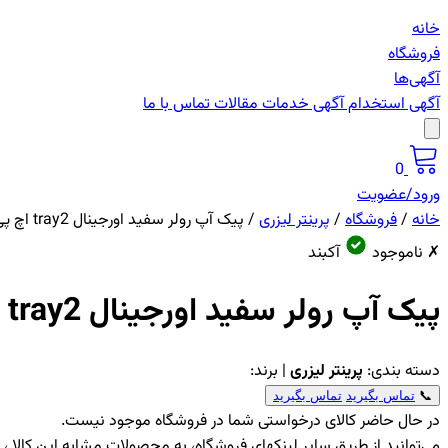
خانه
فروشگاه
آگهی‌ها
آگهی استخدام
آگهی خدمات
مقالات
تماس با ما
0
ورود/عضویت
خانه
/
فروشگاه
/
پرینتر لیزری
/
پیک آپ رولر سفید اورجینال tray2 اچ پی 4014
✗ ناموجود
آکبند
پیک آپ رولر سفید اورجینال tray2 اچ پی 4014
دسته بندی:
پرینتر لیزری
| برند:
📞
تماس بگیرید
تماس بگیرید
در حال حاضر کالای درخواستی شما در فروشگاه موجود نیست.
می‌توانید از طریق سایر لینکهای فروشگاه، به محصولات مشابه این کالا 