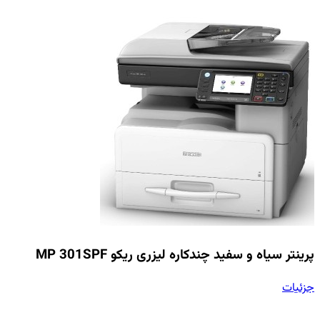
پرینتر سیاه و سفید چندکاره لیزری ریکو MP 301SPF
جزئیات