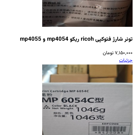
تونر شارژ فتوکپی ricoh ریکو mp4054 و mp4055
۷٬۱۵۰٬۰۰۰ تومان
جزئیات