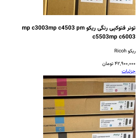
تونر فتوکپی رنگی ریکو mp c3003mp c4503 pm
c5503mp c6003
ریکو Ricoh
۴۲٬۹۰۰٬۰۰۰ تومان
جزئیات