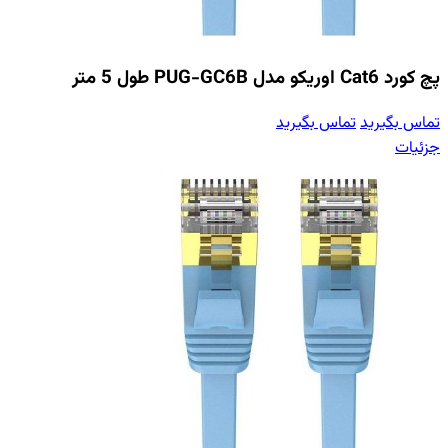
پچ کورد Cat6 اوریکو مدل PUG-GC6B طول 5 متر
تماس بگیرید
تماس بگیرید
جزئیات