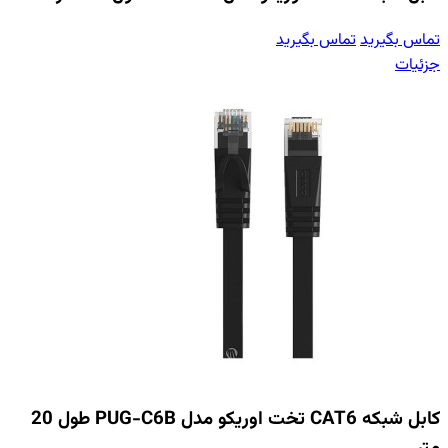
تماس بگیرید
تماس بگیرید
جزئیات
کابل شبکه CAT6 تخت اوریکو مدل PUG-C6B طول 20