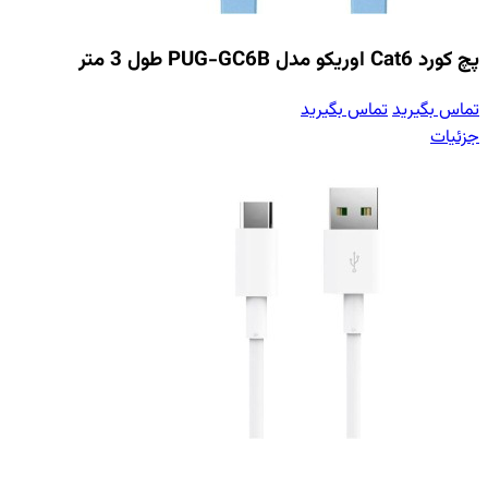
پچ کورد Cat6 اوریکو مدل PUG-GC6B طول 3 متر
تماس بگیرید
تماس بگیرید
جزئیات