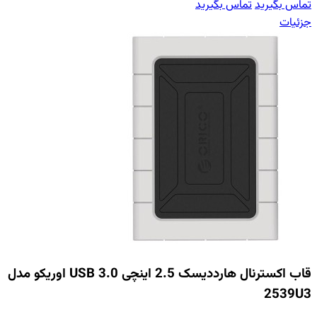
تماس بگیرید
تماس بگیرید
جزئیات
قاب اکسترنال هارددیسک 2.5 اینچی USB 3.0 اوریکو مدل
2539U3