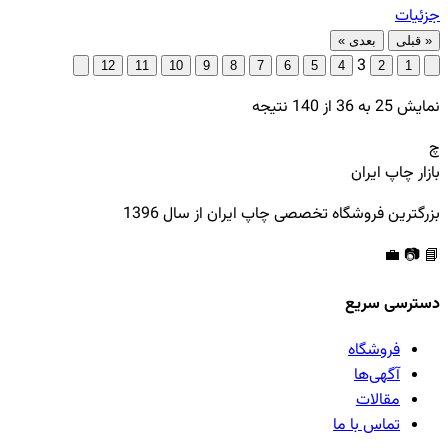
جزئیات
« قبلی
بعدی »
3
12
11
10
9
8
7
6
5
4
2
1
نمایش
25
به
36
از
140
نتیجه
چ
بازار چاپ ایران
بزرگترین فروشگاه تخصصی چاپ ایران از سال 1396
💼
📷
📘
دسترسی سریع
فروشگاه
آگهی‌ها
مقالات
تماس با ما